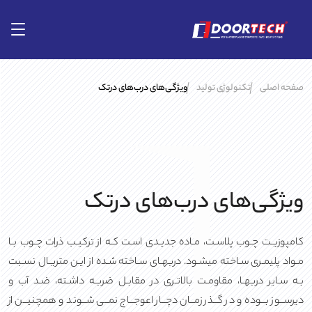
صفحه اصلی
تکنولوژی تولید
ویژگی‌های درب‌های درتک
ویژگی‌های درب‌های درتک
کامپوزیـت چـوب پلاسـت، مـاده جدیـدی اسـت کـه از ترکیـب ذرات چـوب بـا
مـواد پلیمـری سـاخته میشـود. دربهـای سـاخته شـده از ایـن متریـال نسـبت
بـه سـایر دربهـا، مقاومـت بالاتـری در مقابـل ضربـه داشـته، ضـد آب و
دیرســوز بــوده و در گــذر زمــان دچــار اعوجــاج نمــی شــوند و همچنیــن از