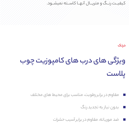
کیفیــت رنــگ و متریــال آنهــا کاســته نمیشــود.
درتک
ویژگی های درب های کامپوزیت چوب
پلاست
مقاوم در برابر رطوبت، مناسب برای محیط های مختلف
بدون نیاز به تجدید رنگ
ضد موریانه، مقاوم در برابر آسیب حشرات