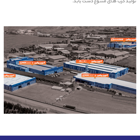
تولیـد درب هـای متنـوع دسـت یابـد.