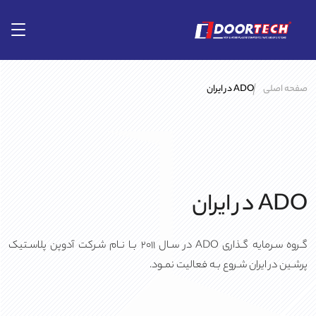
صفحه اصلی
ADO در ایران
ADO در ایران
گـروه سـرمایه گـذاری ADO در سـال ۲۰۱۱ بـا نـام شـرکت آدوپن پلاسـتیک
پرشـین در ایران شـروع بـه فعالیت نمـود.