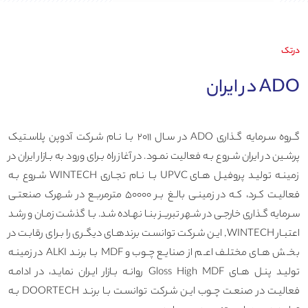
درتک
ADO در ایران
گـروه سـرمایه گـذاری ADO در سـال ۲۰۱۱ بـا نـام شـرکت آدوپن پلاسـتیک
پرشـین در ایران شـروع بـه فعالیت نمـود. در آغاز راه بـرای ورود به بـازار ایران در
زمینـه تولیـد پروفیـل هـای UPVC بـا نـام تجـاری WINTECH شـروع بـه
فعالیـت کـرد، کـه در زمینـی بالـغ بـر ۵۰۰۰۰ مترمربـع در شـهرک صنعتـی
سـرمایه گـذاری خارجـی در شـهر تبریـز بنـا نهـاده شـد. بـا گذشـت زمـان و رشـد
اعتبـار WINTECH, ایـن شـرکت توانسـت برندهـای دیگـری را بـرای رقابـت در
بخـش هـای مختلـف اعـم از صنایـع چـوب و MDF بـا برنـد ALKI در زمینـه
تولیـد پنـل هـای Gloss High MDF روانـه بـازار ایـران نمایـد، در ادامـه
فعالیـت در صنعـت چـوب ایـن شـرکت توانسـت بـا برنـد DOORTECH بـه