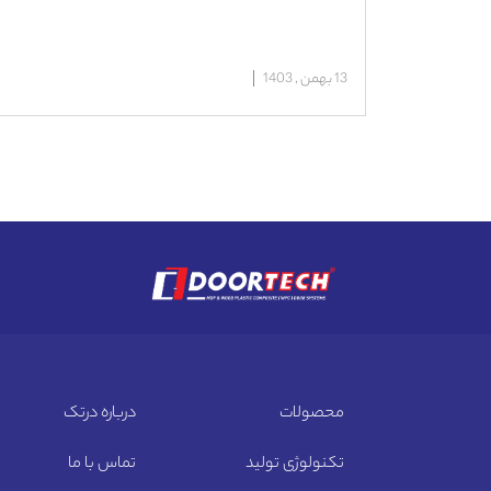
13 بهمن , 1403
محصولات
درباره درتک
تکنولوژی تولید
تماس با ما