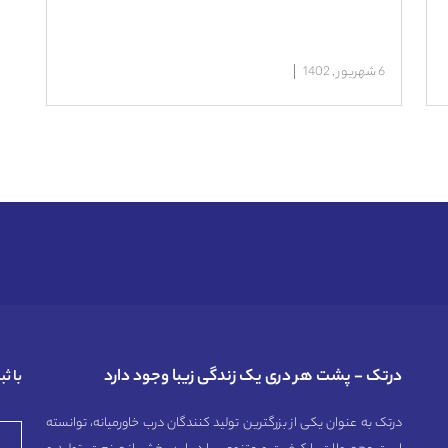
6 شهریور , 1402
درتک - پشت هر دری یک زندگی زیبا وجود دارد
با ث
درتک به عنوان یکی از بزرگترین تولید کنندگان درب خاورمیانه، توانسته