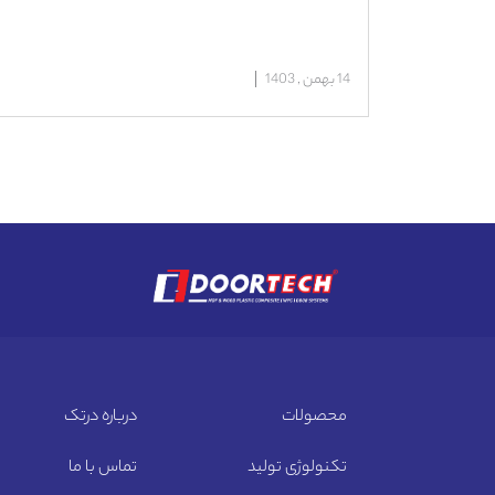
14 بهمن , 1403
محصولات
درباره درتک
تکنولوژی تولید
تماس با ما